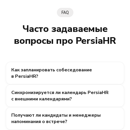
FAQ
Часто задаваемые
вопросы про PersiaHR
Как запланировать собеседование
в PersiaHR?
Вы можете назначить интервью прямо из карточки
Синхронизируется ли календарь PersiaHR
кандидата, выбрав дату и время встречи.
с внешними календарями?
Информация о собеседовании появится в общем
календаре системы.
Да, в системе реализована двусторонняя
Получают ли кандидаты и менеджеры
синхронизация с Google Calendar и Outlook. Все
напоминания о встрече?
события, созданные в PersiaHR, автоматически
появятся в вашем рабочем календаре на телефоне