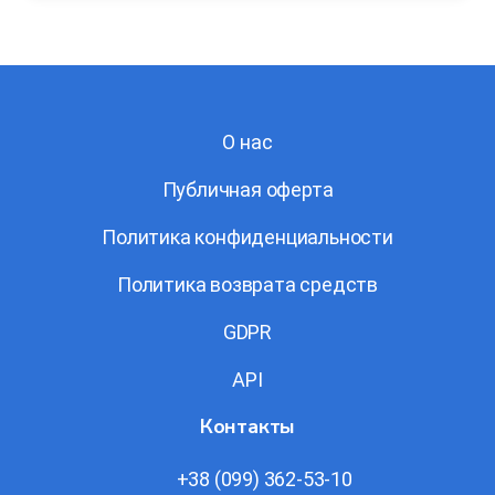
При создании события вы можете автоматически
или компьютере, и наоборот.
отправить приглашение на почту кандидату
и менеджеру с деталями встречи.
О нас
Публичная оферта
Политика конфиденциальности
Политика возврата средств
GDPR
API
Контакты
+38 (099) 362-53-10