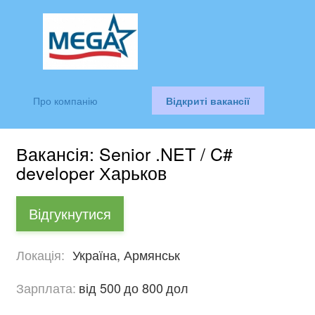
Про компанію
Відкриті вакансії
Вакансія: Senior .NET / C#
developer Харьков
Відгукнутися
Локація:
Україна, Армянськ
Зарплата:
від 500
до 800
дол