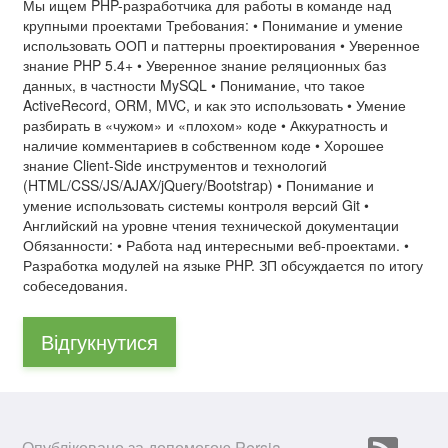
Мы ищем PHP-разработчика для работы в команде над
крупными проектами Требования: • Понимание и умение
использовать ООП и паттерны проектирования • Уверенное
знание PHP 5.4+ • Уверенное знание реляционных баз
данных, в частности MySQL • Понимание, что такое
ActiveRecord, ORM, MVC, и как это использовать • Умение
разбирать в «чужом» и «плохом» коде • Аккуратность и
наличие комментариев в собственном коде • Хорошее
знание Client-Side инструментов и технологий
(HTML/CSS/JS/AJAX/jQuery/Bootstrap) • Понимание и
умение использовать системы контроля версий Git •
Английский на уровне чтения технической документации
Обязанности: • Работа над интересными веб-проектами. •
Разработка модулей на языке PHP. ЗП обсуждается по итогу
собеседования.
Відгукнутися
Опубліковано за допомогою
Persia