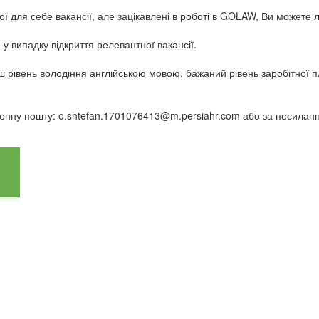
 для себе вакансії, але зацікавлені в роботі в GOLAW, Ви можете 
у випадку відкриття релевантної вакансії.
ш рівень володіння англійською мовою, бажаний рівень заробітної п
онну пошту: o.shtefan.1701076413@m.persiahr.com або за посилан