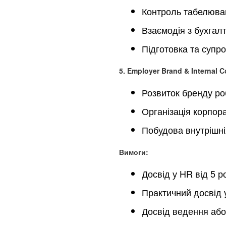
Контроль табелюван
Взаємодія з бухгал
Підготовка та супро
5. Employer Brand & Internal 
Розвиток бренду р
Організація корпор
Побудова внутрішні
Вимоги:
Досвід у HR від 5 р
Практичний досвід у
Досвід ведення або