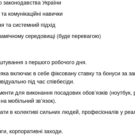
о законодавства України
 та комунікаційні навички
я та системний підхід
намічному середовищі (буде перевагою)
тування з першого робочого дня.
 яка включає в себе фіксовану ставку та бонуси за зак
ідуально під час співбесіди.
ументи для виконання посадових обов’язків (ноутбук, 
на мобільний зв’язок).
и в колективі сильних людей, професіоналів у реаліз
ги, корпоративні заходи.