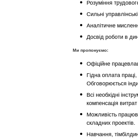
Розуміння трудовог
Сильні управлінські
Аналітичне мисленн
Досвід роботи в ди
Ми пропонуємо:
Офіційне працевлаш
Гідна оплата праці,
Обговорюється індив
Всі необхідні інстр
компенсація витрат 
Можливість працюват
складних проектів.
Навчання, тімбілдин