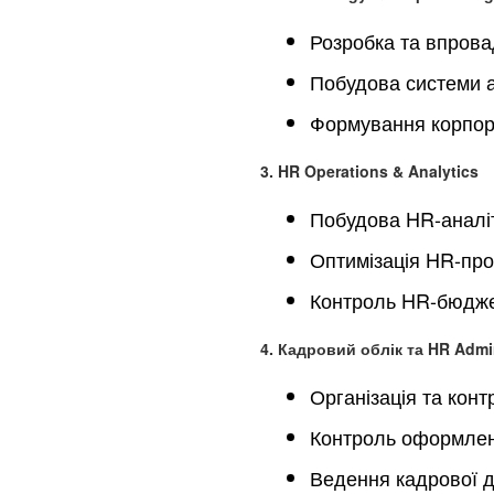
Розробка та впровад
Побудова системи а
Формування корпор
3. HR Operations & Analytics
Побудова HR-аналіти
Оптимізація HR-про
Контроль HR-бюдж
4. Кадровий облік та HR Admin
Організація та кон
Контроль оформлен
Ведення кадрової до