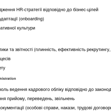
ження HR-стратегії відповідно до бізнес-цілей
даптації (onboarding)
ативної культури
ки та звітності (плинність, ефективність рекрутингу, 
цесів
ету
istration
троль ведення кадрового обліку відповідно до законо
ня прийому, переведень, звільнень
кументації (особові справи, накази, трудові договор