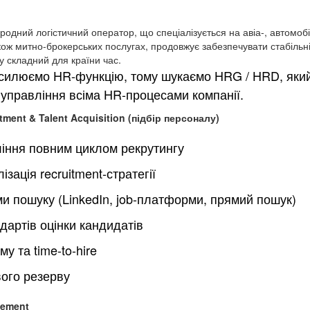
дний логістичний оператор, що спеціалізується на авіа-, автомобі
кож митно-брокерських послугах, продовжує забезпечувати стабільні
у складний для країни час.
илюємо HR-функцію, тому шукаємо HRG / HRD, який 
 управління всіма HR-процесами компанії.
itment & Talent Acquisition (підбір персоналу)
іння повним циклом рекрутингу
зація recruitment-стратегії
и пошуку (LinkedIn, job-платформи, прямий пошук)
артів оцінки кандидатів
у та time-to-hire
ого резерву
gement