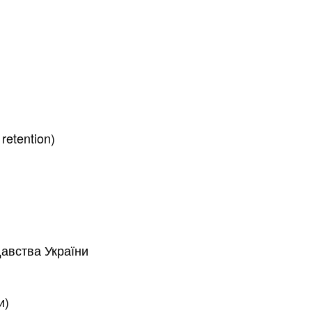
retention)
давства України
и)