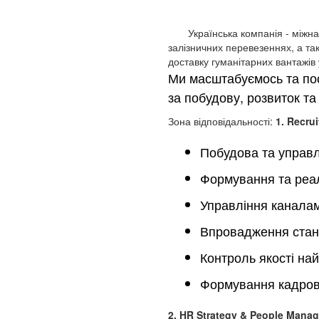
Українська компанія - міжнаро
залізничних перевезеннях, а та
доставку гуманітарних вантажів 
Ми масштабуємось та пос
за побудову, розвиток та
Зона відповідальності:
1. Recru
Побудова та управл
Формування та реалі
Управління каналам
Впровадження станд
Контроль якості найм
Формування кадров
2. HR Strategy & People Mana