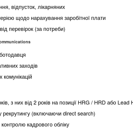
ня, відпусток, лікарняних
терією щодо нарахування заробітної плати
від перевірок (за потреби)
Communications
оботодавця
ативних заходів
х комунікацій
оків, з них від 2 років на позиції HRG / HRD або Lead
 рекрутингу (включаючи direct search)
 контролю кадрового обліку