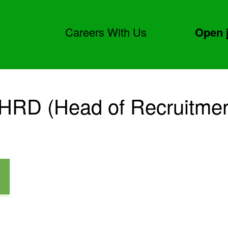
Careers With Us
Open 
 HRD (Head of Recruitmen