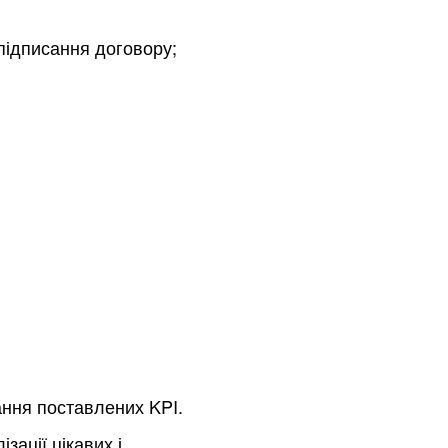
 підписання договору;
ання поставлених KPI.
ації цікавих і