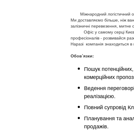
Міжнародний логістичний опе
Ми доставляємо більше, ніж ванта
залізничні перевезення, митне
Офіс у самому серці Києва - 
професіоналів - розвивайся разо
Наразі компанія знаходиться в
Обов’язки:
Пошук потенційних, 
комерційних пропози
Ведення переговорів
реалізацією.
Повний супровід Клі
Планування та анал
продажів.