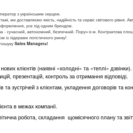
ратор з українським серцем.
жі, ми доставляємо якість, надійність та сервіс світового рівня. Авт
 оформлення, усе під одним брендом.
сучасний, автономний, безпечний. Поруч із м. Контрактова площ
м із лідерами логістичного ринку!
 пошуку
Sales Managerа!
нових клієнтів (наявні «холодні» та «теплі» дзвінки).
цій, презентацій, контроль за отримання відповіді.
 та зустрічей з клієнтам, укладення договорів та кон
єнта в межах компанії.
ітична робота, складання щомісячного плану та звіт