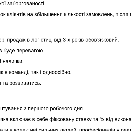
кої заборгованості.
ток клієнтів на збільшення кількості замовлень, після
рі продаж в логістиці від 3-х років обов’язковий.
ів буде перевагою.
і навички.
 в команді, так і одноосібно.
 та розвиватись.
тування з першого робочого дня.
 яка включає в себе фіксовану ставку та % від викон
и в колективі сильних людей, професіоналів у реаліз