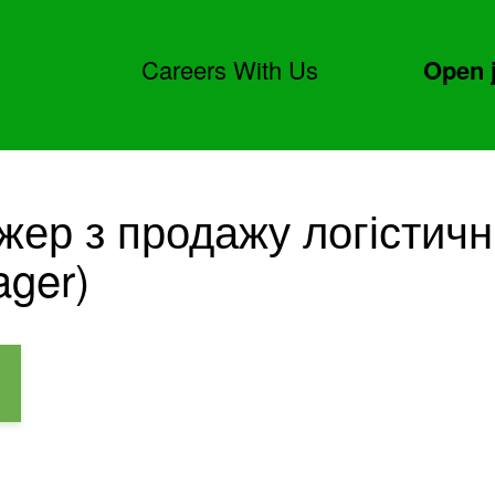
Careers With Us
Open 
жер з продажу логістичн
ager)