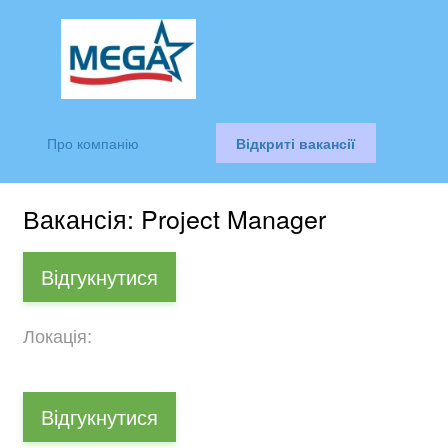
Про компанію
Відкриті вакансії
Вакансія: Project Manager
Відгукнутися
Локація:
Відгукнутися