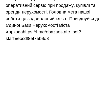
оперативний сервіс при продажу, купівлі та
оренди нерухомості. Головна мета нашої
роботи-це задоволений клієнт.Приєднуйся до
Єдиної Бази Нерухомості міста
Харковаhttps://t.me/ebazaestate_bot?
start=ebcdf8ef7eb6d3