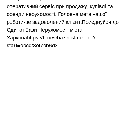
оперативний сервіс при продажу, купівлі та
оренди нерухомості. Головна мета нашої
роботи-це задоволений клієнт.Приєднуйся до
Єдиної Бази Нерухомості міста
Харковаhttps://t.me/ebazaestate_bot?
start=ebcdf8ef7eb6d3