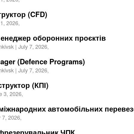
труктор (CFD)
21, 2026,
енеджер оборонних проєктів
kivsk | July 7, 2026,
ager (Defence Programs)
kivsk | July 7, 2026,
труктор (КПІ)
e 3, 2026,
міжнародних автомобільних перевез
 7, 2026,
-фрезерувальник ЧПК