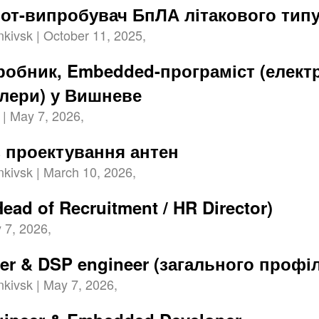
от-випробувач БпЛА літакового тип
nkivsk | October 11, 2025,
робник, Embedded-програміст (електр
лери) у Вишневе
| May 7, 2026,
з проектування антен
nkivsk | March 10, 2026,
ead of Recruitment / HR Director)
 7, 2026,
er & DSP engineer (загального профі
nkivsk | May 7, 2026,