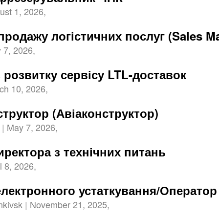
ust 1, 2026,
продажу логістичних послуг (Sales M
 7, 2026,
 розвитку сервісу LTL-доставок
rch 10, 2026,
структор (Авіаконструктор)
| May 7, 2026,
иректора з технічних питань
l 8, 2026,
лектронного устаткування/Операто
nkivsk | November 21, 2025,