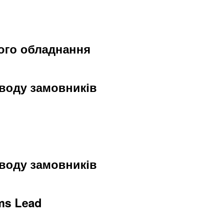
ого обладнання
оводу замовників
оводу замовників
ms Lead