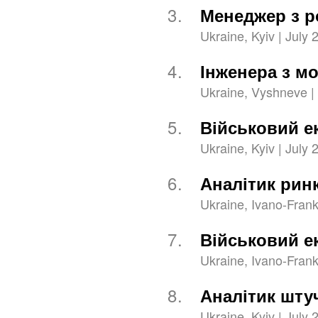
3.
Менеджер з р
Ukraine, Kyiv | July 
4.
Інженера з м
Ukraine, Vyshneve | 
5.
Військовий е
Ukraine, Kyiv | July 
6.
Аналітик ринк
Ukraine, Ivano-Frank
7.
Військовий е
Ukraine, Ivano-Franki
8.
Аналітик штуч
Ukraine, Kyiv | July 