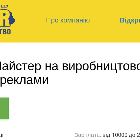
Про компанію
Відкри
Майстер на виробництов
 реклами
ці
Зарплата:
від 10000
до 