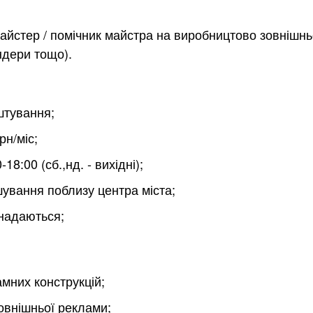
йстер / помічник майстра на виробництово зовнішньо
ндери тощо).
штування;
рн/міс;
18:00 (сб.,нд. - вихідні);
шування поблизу центра міста;
 надаються;
мних конструкцій;
овнішньої реклами;