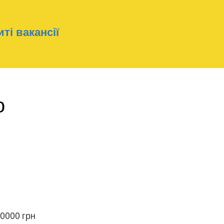
ті вакансії
о
20000
грн