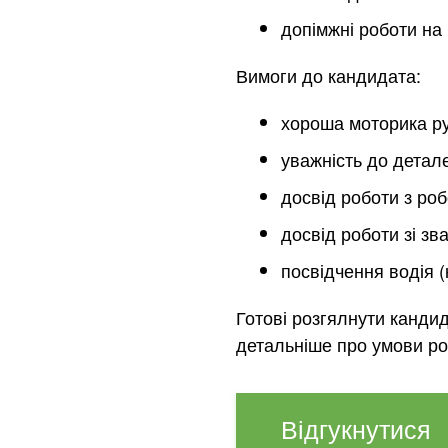
допімжні роботи на
Вимоги до кандидата:
хороша моторика ру
уважність до детал
досвід роботи з ро
досвід роботи зі зв
посвідчення водія (
Готові розгялнути канди
детальніше про умови ро
Відгукнутися