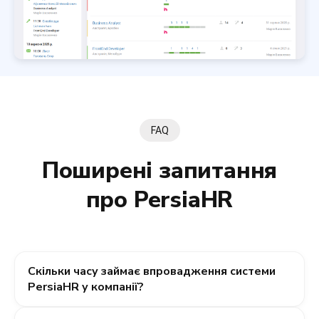
FAQ
Поширені запитання
про PersiaHR
Скільки часу займає впровадження системи
PersiaHR у компанії?
Почати роботу з PersiaHR можна в день реєстрації.