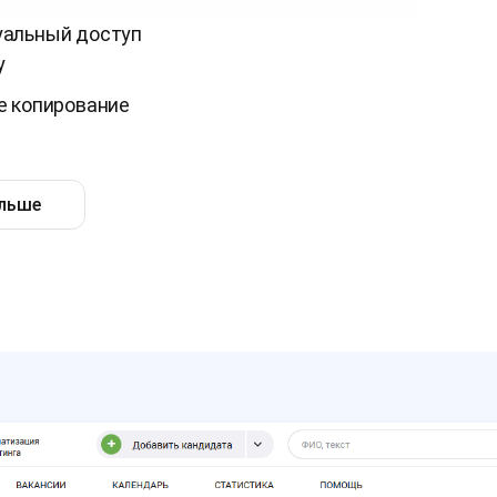
альный доступ
у
е копирование
ольше