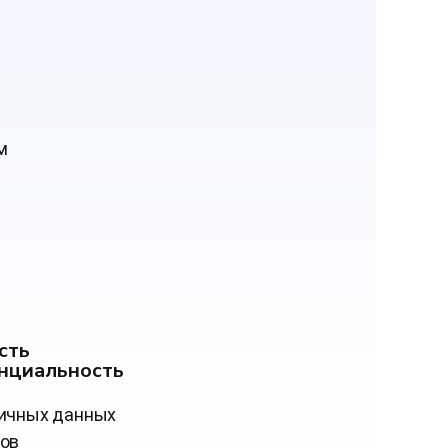
м
сть
нциальность
ичных данных
ов